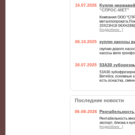
16.07.2026
Куплю нержавей
"СПРОС-МЕТ"
Компания ООО "СПР
металлопроката.Пок
20Х23Н18 06ХН28МДТ
[подробнее...]
06.10.2025
куплю насосы в
скупаю дорого насос
насосы вило гронфо
26.07.2025
53А30 зуборезн
53А30 зубофрезерны
Витебск, основные ха
есть оснастка, сменн
Последние новости
06-08-2026
Рентабельность
Рентабельность мно
экспорт, близка к н
[подробнее...]