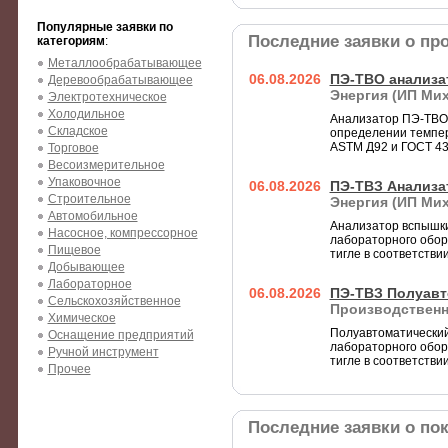
Популярные заявки по
Последние заявки о пр
категориям
:
Металлообрабатывающее
06.08.2026
ПЭ-ТВО анализа
Деревообрабатывающее
Энергия (ИП Мих
Электротехническое
Холодильное
Анализатор ПЭ-ТВО 
Складское
определении темпер
АSTM Д92 и ГОСТ 43
Торговое
Весоизмерительное
Упаковочное
06.08.2026
ПЭ-ТВЗ Анализа
Строительное
Энергия (ИП Мих
Автомобильное
Анализатор вспышки
Насосное, компрессорное
лабораторного обор
Пищевое
тигле в соответстви
Добывающее
Лабораторное
06.08.2026
ПЭ-ТВЗ Полуавт
Сельскохозяйственное
Производственн
Химическое
Полуавтоматический
Оснащение предприятий
лабораторного обор
Ручной инструмент
тигле в соответстви
Прочее
Последние заявки о по