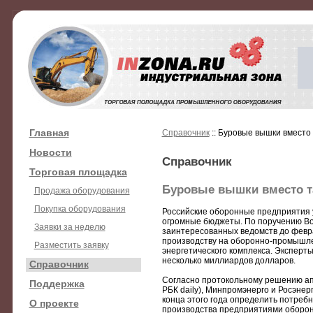
Главная
Справочник
:: Буровые вышки вместо
Новости
Справочник
Торговая площадка
Буровые вышки вместо т
Продажа оборудования
Покупка оборудования
Российские оборонные предприятия у
огромные бюджеты. По поручению Во
Заявки за неделю
заинтересованных ведомств до февра
производству на оборонно-промышле
Разместить заявку
энергетического комплекса. Эксперт
несколько миллиардов долларов.
Справочник
Согласно протокольному решению ап
Поддержка
РБК daily), Минпромэнерго и Росэне
конца этого года определить потреб
О проекте
производства предприятиями оборо