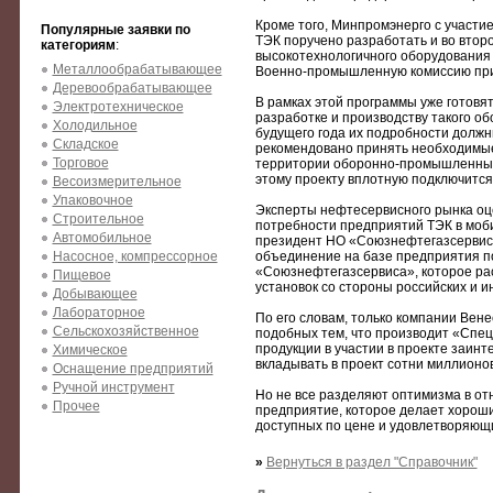
Кроме того, Минпромэнерго с участи
Популярные заявки по
ТЭК поручено разработать и во втор
категориям
:
высокотехнологичного оборудования 
Металлообрабатывающее
Военно-промышленную комиссию при п
Деревообрабатывающее
В рамках этой программы уже готовя
Электротехническое
разработке и производству такого об
Холодильное
будущего года их подробности должн
Складское
рекомендовано принять необходимые
Торговое
территории оборонно-промышленных п
этому проекту вплотную подключится
Весоизмерительное
Упаковочное
Эксперты нефтесервисного рынка оце
Строительное
потребно­сти предприятий ТЭК в моби
Автомобильное
президент НО «Союз­нефтегазсервис»
Насосное, компрессорное
объединение на базе предприятия п
«Союзнефтегазсервиса», которое рас
Пищевое
установок со стороны российских и 
Добывающее
Лабораторное
По его словам, только компании Вен
Сельскохозяйственное
подобных тем, что производит «Спец
продукции в участии в проекте заин
Химическое
вкладывать в проект сотни миллионо
Оснащение предприятий
Ручной инструмент
Но не все разделяют оптимизма в от
Прочее
предприятие, которое делает хороши
доступных по цене и удо­влетворяющ
»
Вернуться в раздел "Справочник"