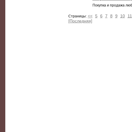
Покупка и продажа люб
<<
5
6
7
8
9
10
11
Страницы:
[Последняя]