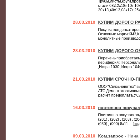
Трубы,листы,круги,про
стали:08\12х18н10т,10
20х13,40х13,08х17т,25х
28.03.2010
КУПИМ ДОРОГО 
Покупка конденсаторов
Основные марки:КМ3,КМ4
монолитные производст
28.03.2010
КУПИМ ДОРОГО О
Перечень приобретаем
периферия: Персональны
,Искра 1030 ,Искра 1040
21.03.2010
КУПИМ СРОЧНО-П
ООО *Связьновотех* в
АТС.Демонтаж самовыв
расчёт предоплата.
16.03.2010
постоянно покупа
Постоянно покупаю под ск
(201) , (202) , (203) , 
(030) , (000) 8э11 ...
[под
09.03.2010
Ком.запрос
- Нина