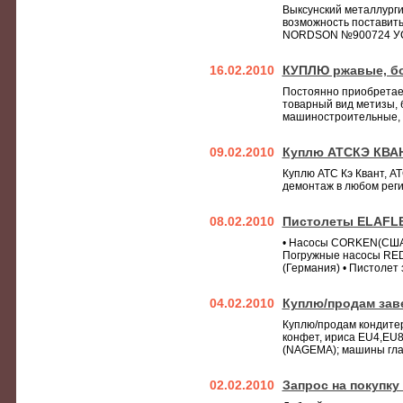
Выксунский металлурги
возможность постави
NORDSON №900724 УС
16.02.2010
КУПЛЮ ржавые, бо
Постоянно приобретаем
товарный вид метизы, б
машиностроительные,
09.02.2010
Куплю АТСКЭ КВА
Куплю АТС Кэ Квант, А
демонтаж в любом реги
08.02.2010
Пистолеты ELAFLE
• Насосы CORKEN(США
Погружные насосы RED
(Германия) • Пистолет 
04.02.2010
Куплю/продам зав
Куплю/продам кондитер
конфет, ириса EU4,EU8
(NAGEMA); машины глаз
02.02.2010
Запрос на покупк