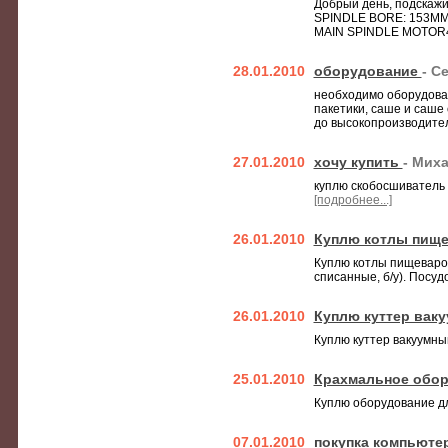
Добрый день, подскажи
SPINDLE BORE: 153MM
MAIN SPINDLE MOTOR4
28.01.2010
оборудование
- С
необходимо оборудован
пакетики, саше и саше
до высокопроизводител
27.01.2010
хочу купить
- Мих
куплю скобосшиватель 
[подробнее...]
26.01.2010
Куплю котлы пище
Куплю котлы пищевароч
списанные, б/у). Пос
26.01.2010
Куплю куттер вак
Куплю куттер вакуумны
25.01.2010
Крахмальное обо
Куплю оборудование д
07.01.2010
покупка компьюте