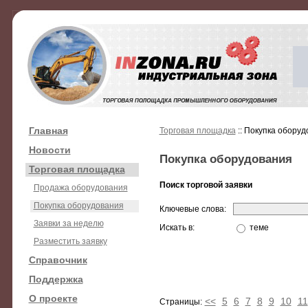
Главная
Торговая площадка
:: Покупка обору
Новости
Покупка оборудования
Торговая площадка
Поиск торговой заявки
Продажа оборудования
Покупка оборудования
Ключевые слова:
Заявки за неделю
Искать в:
теме
Разместить заявку
Справочник
Поддержка
О проекте
<<
5
6
7
8
9
10
11
Страницы: