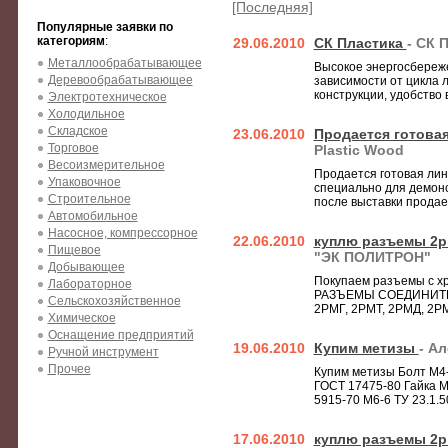
[Последняя]
Популярные заявки по
категориям
:
29.06.2010
СК Пластика
- СК 
Металлообрабатывающее
Высокое энергосбереже
Деревообрабатывающее
зависимости от цикла
конструкции, удобство 
Электротехническое
Холодильное
Складское
23.06.2010
Продается готовая
Торговое
Plastic Wood
Весоизмерительное
Продается готовая лин
Упаковочное
специально для демонс
Строительное
после выставки продает
Автомобильное
Насосное, компрессорное
22.06.2010
куплю разъемы 2рм
Пищевое
"ЭК ПОЛИТРОН"
Добывающее
Покупаем разъемы с хр
Лабораторное
РАЗЪЕМЫ СОЕДИНИТЕ
Сельскохозяйственное
2РМГ, 2РМТ, 2РМД, 2РМД
Химическое
Оснащение предприятий
19.06.2010
Купим метизы
- А
Ручной инструмент
Прочее
Купим метизы Болт М4-6
ГОСТ 17475-80 Гайка М6
5915-70 М6-6 ТУ 23.1.50
17.06.2010
куплю разъемы 2рм