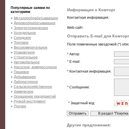
Популярные заявки по
Информация о Комторг
категориям
:
Контактная информация:
Металлообрабатывающее
Деревообрабатывающее
Web-сайт:
Электротехническое
Холодильное
Отправить E-mail для Комтор
Складское
Торговое
Поля помеченные звездочкой (*) обя
Весоизмерительное
Упаковочное
* Автор:
Строительное
* E-mail:
Автомобильное
Насосное, компрессорное
* Контактная информация:
Пищевое
Добывающее
Лабораторное
Сельскохозяйственное
* Сообщение:
Химическое
Оснащение предприятий
Ручной инструмент
* Защитный код:
Прочее
Другие предложения: