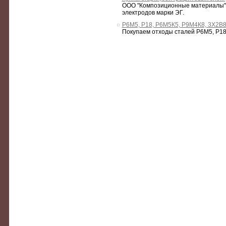
ООО "Композиционные материалы" н
электродов марки ЭГ.
Р6М5, Р18, Р6М5К5, Р9М4К8, 3Х2В
Покупаем отходы сталей Р6М5, Р18