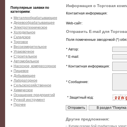
Информация о Торговая комп
Популярные заявки по
категориям
:
Контактная информация:
Металлообрабатывающее
Деревообрабатывающее
Web-сайт:
Электротехническое
Отправить E-mail для Торгов
Холодильное
Складское
Поля помеченные звездочкой (*) обя
Торговое
Весоизмерительное
* Автор:
Упаковочное
Строительное
* E-mail:
Автомобильное
Насосное, компрессорное
* Контактная информация:
Пищевое
Добывающее
Лабораторное
* Сообщение:
Сельскохозяйственное
Химическое
Оснащение предприятий
* Защитный код:
Ручной инструмент
Прочее
Другие предложения:
Купим огарки,бой графитовых элек