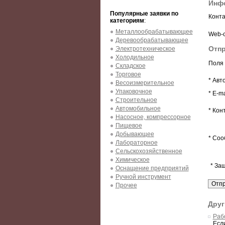
Инф
Популярные заявки по
Конта
категориям
:
Металлообрабатывающее
Web-с
Деревообрабатывающее
Отпр
Электротехническое
Холодильное
Поля 
Складское
Торговое
* Авт
Весоизмерительное
Упаковочное
* E-ma
Строительное
Автомобильное
* Кон
Насосное, компрессорное
Пищевое
Добывающее
* Соо
Лабораторное
Сельскохозяйственное
Химическое
* За
Оснащение предприятий
Ручной инструмент
Прочее
Друг
Рабо
Есл