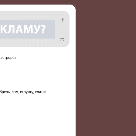
быстрорез
резь, лом, стружку, слитки.