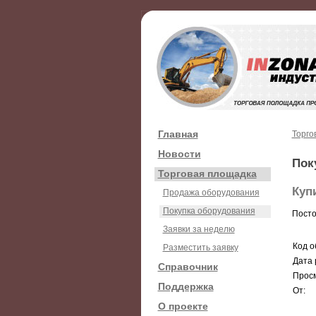
Главная
Торго
Новости
Пок
Торговая площадка
Куп
Продажа оборудования
Покупка оборудования
Посто
Заявки за неделю
Код о
Разместить заявку
Дата 
Справочник
Просм
Поддержка
От:
О проекте