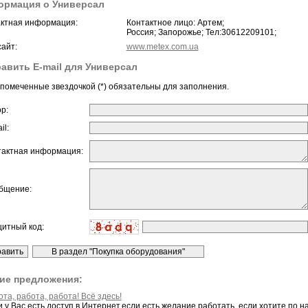
ормация о Универсал
ктная информация:
Контактное лицо: Артем;
Россия; Запорожье; Тел:30612209101;
айт:
www.metex.com.ua
авить E-mail для Универсал
помеченные звездочкой (*) обязательны для заполнения.
ор:
il:
тактная информация:
бщение:
щитный код:
ие предложения:
та, работа, работа! Всё здесь!
и у Вас есть доступ в Интернет,если есть желание работать, если хотите по 