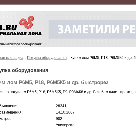
вая площадка
::
Покупка оборудования
:: Купим лом Р6М5, Р18, Р6М5К5 и др. 
упка оборудования
им лом Р6М5, Р18, Р6М5К5 и др. быстрорез
янно покупаем Р6М5, Р18, Р6М5К5, Р9, Р9М4К8 и др. В любом виде - прокат, об
бъявления:
28341
размещения:
14.10.2007
отров:
982
Универсал