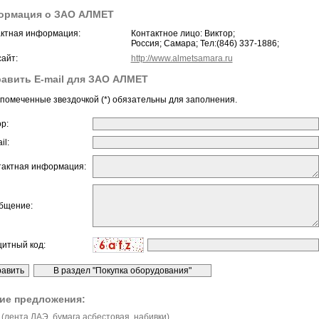
ормация о ЗАО АЛМЕТ
ктная информация:
Контактное лицо: Виктор;
Россия; Самара; Тел:(846) 337-1886;
айт:
http://www.almetsamara.ru
авить E-mail для ЗАО АЛМЕТ
помеченные звездочкой (*) обязательны для заполнения.
ор:
il:
тактная информация:
бщение:
щитный код:
ие предложения:
(лента ЛАЭ, бумага асбестовая, набивки)