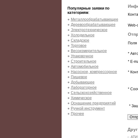
Инф
Популярные заявки по
категориям
:
Конта
Металлообрабатывающее
Деревообрабатывающее
Web-с
Электротехническое
Отпр
Холодильное
Складское
Поля 
Торговое
Весоизмерительное
* Авт
Упаковочное
Строительное
* E-ma
Автомобильное
Насосное, компрессорное
* Кон
Пищевое
Добывающее
Лабораторное
* Соо
Сельскохозяйственное
Химическое
Оснащение предприятий
* За
Ручной инструмент
Прочее
Друг
АТИ 