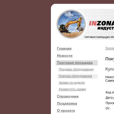
Главная
Торго
Новости
Пок
Торговая площадка
Куп
Продажа оборудования
Покупка оборудования
Неисп
Самов
Заявки за неделю
Разместить заявку
Код о
Справочник
Дата 
Поддержка
Просм
От:
О проекте