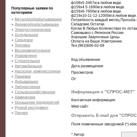
ф108х5-3467кг.в любом виде.
ф159х4.5-1690кг.в любом виде.
Популярные заявки по
ф159х6-7600кг.в любом виде.
категориям
:
ф219х10-11-12-12000кг.в любом виде.
Металлообрабатывающее
Потребность каждый месяц.Просьба з
Складские Остатки.
Деревообрабатывающее
Куплю В Любых Количествах по лотам
Электротехническое
Самовывоз с Регионов России.
Холодильное
Хорошие Закупочные Цены.
Складское
Оплата на Ваше Усмотрение.
Торговое
Тел.(963)606-02-09
Весоизмерительное
Упаковочное
Код объявления:
Строительное
Автомобильное
Дата размещения:
Насосное, компрессорное
Просмотров:
Пищевое
От:
Добывающее
Лабораторное
Информация о "СПРОС-МЕТ"
Сельскохозяйственное
Химическое
Контактная информация:
Оснащение предприятий
Web-сайт:
Ручной инструмент
Прочее
Отправить E-mail для "СПРО
Поля помеченные звездочкой (*) обя
* Автор: