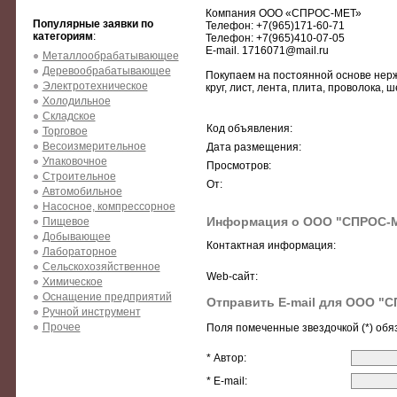
Компания ООО «СПРОС-МЕТ»
Популярные заявки по
Телефон: +7(965)171-60-71
категориям
:
Телефон: +7(965)410-07-05
E-mail. 1716071@mail.ru
Металлообрабатывающее
Деревообрабатывающее
Покупаем на постоянной основе нерж
Электротехническое
круг, лист, лента, плита, проволока,
Холодильное
Складское
Код объявления:
Торговое
Весоизмерительное
Дата размещения:
Упаковочное
Просмотров:
Строительное
От:
Автомобильное
Насосное, компрессорное
Информация о ООО "СПРОС-
Пищевое
Добывающее
Контактная информация:
Лабораторное
Сельскохозяйственное
Web-сайт:
Химическое
Оснащение предприятий
Отправить E-mail для ООО "
Ручной инструмент
Прочее
Поля помеченные звездочкой (*) обя
* Автор:
* E-mail: