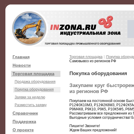
Главная
Торговая площадка
::
Покупка оборуд
Самовывоз из регионов РФ
Новости
Покупка оборудования
Торговая площадка
Продажа оборудования
Закупаем круг быстроре
Покупка оборудования
из регионов РФ
Заявки за неделю
Покупаем на постоянной основе Быст
Разместить заявку
Р12Ф3К10М3, Р12Ф2К8М3, Р12Ф2К5М
Р9М4К8, Р9К10, Р9К5, Р10К5Ф5, Р6М5
Справочник
Рассматриваем все предложения из Г
Выгодные условия сотрудничества! Б
Поддержка
Пишите! Звоните!
О проекте
Ждем Ваших предложений!