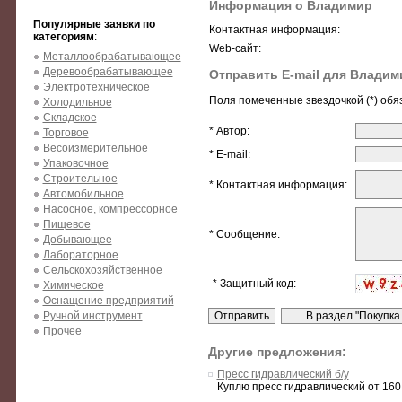
Информация о Владимир
Популярные заявки по
Контактная информация:
категориям
:
Web-сайт:
Металлообрабатывающее
Деревообрабатывающее
Отправить E-mail для Владим
Электротехническое
Поля помеченные звездочкой (*) обя
Холодильное
Складское
* Автор:
Торговое
Весоизмерительное
* E-mail:
Упаковочное
Строительное
* Контактная информация:
Автомобильное
Насосное, компрессорное
Пищевое
* Сообщение:
Добывающее
Лабораторное
Сельскохозяйственное
* Защитный код:
Химическое
Оснащение предприятий
Ручной инструмент
Прочее
Другие предложения:
Пресс гидравлический б/у
Куплю пресс гидравлический от 160 