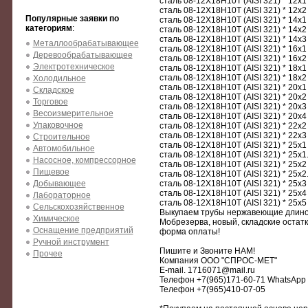
сталь 08-12Х18Н10Т (AISI 321) * 12х1
сталь 08-12Х18Н10Т (AISI 321) * 12х2
Популярные заявки по
сталь 08-12Х18Н10Т (AISI 321) * 14х1
категориям
:
сталь 08-12Х18Н10Т (AISI 321) * 14х2
сталь 08-12Х18Н10Т (AISI 321) * 14х3
Металлообрабатывающее
сталь 08-12Х18Н10Т (AISI 321) * 16х1
Деревообрабатывающее
сталь 08-12Х18Н10Т (AISI 321) * 16х2
Электротехническое
сталь 08-12Х18Н10Т (AISI 321) * 18х1
сталь 08-12Х18Н10Т (AISI 321) * 18х2
Холодильное
сталь 08-12Х18Н10Т (AISI 321) * 20х1
Складское
сталь 08-12Х18Н10Т (AISI 321) * 20х2
Торговое
сталь 08-12Х18Н10Т (AISI 321) * 20х3
Весоизмерительное
сталь 08-12Х18Н10Т (AISI 321) * 20х4
Упаковочное
сталь 08-12Х18Н10Т (AISI 321) * 22х2
сталь 08-12Х18Н10Т (AISI 321) * 22х3
Строительное
сталь 08-12Х18Н10Т (AISI 321) * 25х1
Автомобильное
сталь 08-12Х18Н10Т (AISI 321) * 25х1
Насосное, компрессорное
сталь 08-12Х18Н10Т (AISI 321) * 25х2
Пищевое
сталь 08-12Х18Н10Т (AISI 321) * 25х2
Добывающее
сталь 08-12Х18Н10Т (AISI 321) * 25х3
сталь 08-12Х18Н10Т (AISI 321) * 25х4
Лабораторное
сталь 08-12Х18Н10Т (AISI 321) * 25х5
Сельскохозяйственное
Выкупаем трубы нержавеющие длиной 
Химическое
Мобрезерва, новый, складские остатк
Оснащение предприятий
форма оплаты!
Ручной инструмент
Пишите и Звоните НАМ!
Прочее
Компания ООО "СПРОС-МЕТ"
E-mail. 1716071@mail.ru
Телефон +7(965)171-60-71 WhatsApp
Телефон +7(965)410-07-05