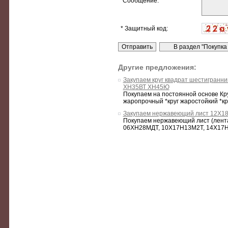
* Сообщение:
* Защитный код:
Другие предложения:
Закупаем круг квадрат шестигран
ХН35ВТ ХН45Ю
Покупаем на постоянной основе Кру
жаропрочный *круг жаростойкий *кру
Закупаем нержавеющий лист 12Х1
Покупаем нержавеющий лист (лента 
06ХН28МДТ, 10Х17Н13М2Т, 14Х17Н2