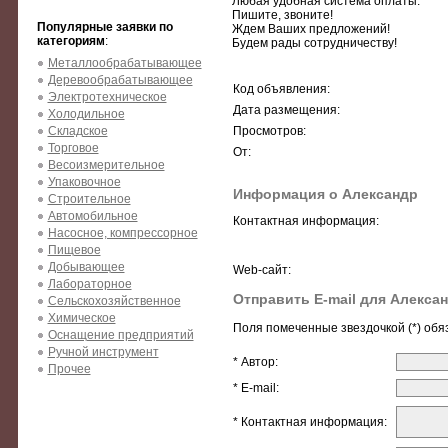
Любая удобная система оплаты.
Пишите, звоните!
Популярные заявки по
Ждем Ваших предложений!
категориям
:
Будем рады сотрудничеству!
Металлообрабатывающее
Деревообрабатывающее
Код объявления:
Электротехническое
Дата размещения:
Холодильное
Складское
Просмотров:
Торговое
От:
Весоизмерительное
Упаковочное
Информация о Александр
Строительное
Автомобильное
Контактная информация:
Насосное, компрессорное
Пищевое
Добывающее
Web-сайт:
Лабораторное
Отправить E-mail для Алекса
Сельскохозяйственное
Химическое
Поля помеченные звездочкой (*) обя
Оснащение предприятий
Ручной инструмент
* Автор:
Прочее
* E-mail:
* Контактная информация: