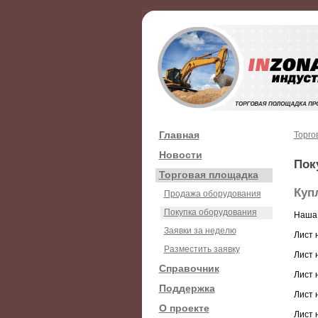
Главная
Торго
Новости
Пок
Торговая площадка
Купл
Продажа оборудования
Покупка оборудования
Наша 
Заявки за неделю
Лист 
Разместить заявку
Лист 
Справочник
Лист 
Поддержка
Лист 
О проекте
Лист 