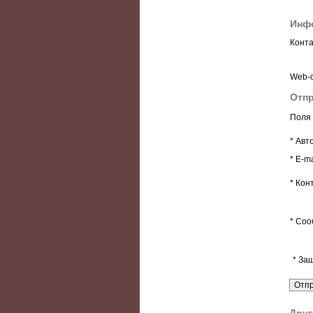
Инф
Конта
Web-с
Отпр
Поля 
* Авт
* E-ma
* Кон
* Соо
* За