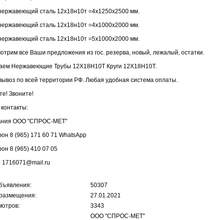
нержавеющий сталь 12х18н10т =4х1250х2500 мм.
нержавеющий сталь 12х18н10т =4х1000х2000 мм.
нержавеющий сталь 12х18н10т =5х1000х2000 мм.
отрим все Ваши предложения из гос. резерва, новый, лежалый, остатки.
аем Нержавеющие Трубы 12Х18Н10Т Круги 12Х18Н10Т.
ывоз по всей территории РФ. Любая удобная система оплаты.
е! Звоните!
контакты:
ания ООО "СПРОС-МЕТ"
он 8 (965) 171 60 71 WhatsApp
он 8 (965) 410 07 05
l 1716071@mail.ru
бъявления:
50307
размещения:
27.01.2021
отров:
3343
ООО "СПРОС-МЕТ"