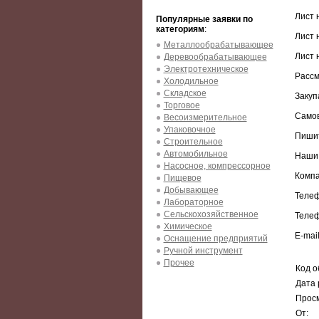
Лист 
Популярные заявки по
категориям
:
Лист 
Металлообрабатывающее
Лист 
Деревообрабатывающее
Электротехническое
Рассм
Холодильное
Складское
Закуп
Торговое
Самов
Весоизмерительное
Упаковочное
Пишит
Строительное
Автомобильное
Наши 
Насосное, компрессорное
Комп
Пищевое
Добывающее
Телеф
Лабораторное
Сельскохозяйственное
Телеф
Химическое
E-mai
Оснащение предприятий
Ручной инструмент
Прочее
Код о
Дата 
Просм
От: