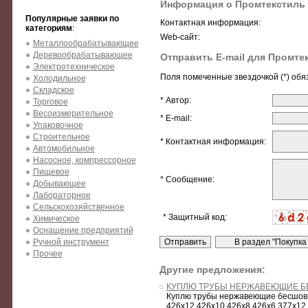
Информация о Промтекстиль
Популярные заявки по
Контактная информация:
категориям
:
Web-сайт:
Металлообрабатывающее
Деревообрабатывающее
Отправить E-mail для Промте
Электротехническое
Поля помеченные звездочкой (*) обя
Холодильное
Складское
* Автор:
Торговое
Весоизмерительное
* E-mail:
Упаковочное
Строительное
* Контактная информация:
Автомобильное
Насосное, компрессорное
Пищевое
* Сообщение:
Добывающее
Лабораторное
Сельскохозяйственное
* Защитный код:
Химическое
Оснащение предприятий
Ручной инструмент
Прочее
Другие предложения:
КУПЛЮ ТРУБЫ НЕРЖАВЕЮЩИЕ БЕС
Куплю трубы нержавеющие бесшов
426х12 426х10 426х8 426х6 377х12 