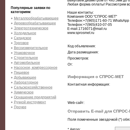
Выкупаем диаметром от 4х0.5мм до 63
Любая форма оплаты! Рассмотрим вс
Популярные заявки по
категориям
:
Наши контакты:
Компания ООО "СПРОС-МЕТ"
Металлообрабатывающее
Телефон:+7(965)171-60-71 WhatsApp
Деревообрабатывающее
Телефон:+7(965(410-07-05
Электротехническое
E-mail.1716071@mail.ru
www.sprosmet.ru
Холодильное
Складское
Торговое
Код объявления:
Весоизмерительное
Дата размещения:
Упаковочное
Строительное
Просмотров:
Автомобильное
От:
Насосное, компрессорное
Пищевое
Информация о СПРОС-МЕТ
Добывающее
Лабораторное
Контактная информация:
Сельскохозяйственное
Химическое
Оснащение предприятий
Ручной инструмент
Web-сайт:
Прочее
Отправить E-mail для СПРОС
Поля помеченные звездочкой (*) обя
* Автор: