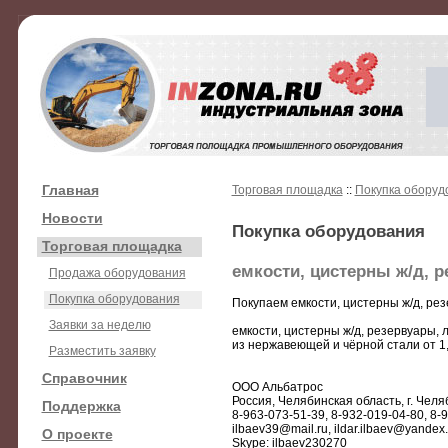
Главная
Торговая площадка
::
Покупка оборуд
Новости
Покупка оборудования
Торговая площадка
емкости, цистерны ж/д, р
Продажа оборудования
Покупка оборудования
Покупаем емкости, цистерны ж/д, рез
Заявки за неделю
емкости, цистерны ж/д, резервуары, 
из нержавеющей и чёрной стали от 1,
Разместить заявку
Справочник
ООО Альбатрос
Россия, Челябинская область, г. Челя
Поддержка
8-963-073-51-39, 8-932-019-04-80, 8-
ilbaev39@mail.ru, ildar.ilbaev@yandex.
О проекте
Skype: ilbaev230270