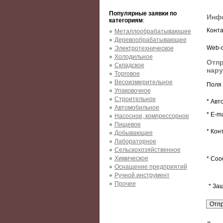
Популярные заявки по
Инфо
категориям
:
Конта
Металлообрабатывающее
Деревообрабатывающее
Web-с
Электротехническое
Холодильное
Отпр
Складское
нару
Торговое
Весоизмерительное
Поля 
Упаковочное
Строительное
* Авт
Автомобильное
* E-ma
Насосное, компрессорное
Пищевое
* Кон
Добывающее
Лабораторное
Сельскохозяйственное
Химическое
* Соо
Оснащение предприятий
Ручной инструмент
Прочее
* За