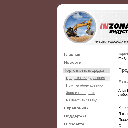
Главная
Торго
конди
Новости
Про
Торговая площадка
Продажа оборудования
Аль
Покупка оборудования
Альп 
Заявки за неделю
любой
Разместить заявку
Справочник
Код о
Дата 
Поддержка
Просм
О проекте
От: