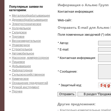
Информация о Альянс Групп
Популярные заявки по
категориям
:
Контактная информация:
Металлообрабатывающее
Деревообрабатывающее
Web-сайт:
Электротехническое
Отправить E-mail для Альянс 
Холодильное
Складское
Поля помеченные звездочкой (*) обя
Торговое
Весоизмерительное
* Автор:
Упаковочное
Строительное
* E-mail:
Автомобильное
Насосное, компрессорное
* Контактная информация:
Пищевое
Добывающее
Лабораторное
* Сообщение:
Сельскохозяйственное
Химическое
Оснащение предприятий
* Защитный код:
Ручной инструмент
Прочее
Другие предложения:
Контрольно-измерительные прибор