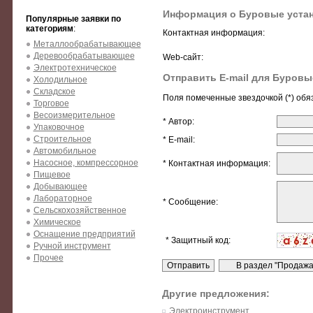
Информация о Буровые уста
Популярные заявки по
категориям
:
Контактная информация:
Металлообрабатывающее
Деревообрабатывающее
Web-сайт:
Электротехническое
Отправить E-mail для Буровы
Холодильное
Складское
Поля помеченные звездочкой (*) обя
Торговое
Весоизмерительное
* Автор:
Упаковочное
Строительное
* E-mail:
Автомобильное
Насосное, компрессорное
* Контактная информация:
Пищевое
Добывающее
Лабораторное
* Сообщение:
Сельскохозяйственное
Химическое
Оснащение предприятий
* Защитный код:
Ручной инструмент
Прочее
Другие предложения:
Электроинструмент