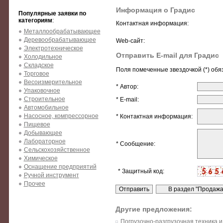
Информация о Градис
Популярные заявки по
категориям
:
Контактная информация:
Металлообрабатывающее
Деревообрабатывающее
Web-сайт:
Электротехническое
Отправить E-mail для Градис
Холодильное
Складское
Поля помеченные звездочкой (*) обя
Торговое
Весоизмерительное
* Автор:
Упаковочное
Строительное
* E-mail:
Автомобильное
Насосное, компрессорное
* Контактная информация:
Пищевое
Добывающее
Лабораторное
* Сообщение:
Сельскохозяйственное
Химическое
Оснащение предприятий
* Защитный код:
Ручной инструмент
Прочее
Другие предложения:
Погрузочно-разгрузочная техника 