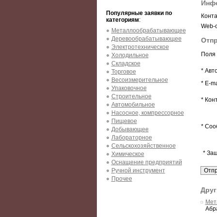
Инф
Популярные заявки по
Конта
категориям
:
Web-с
Металлообрабатывающее
Деревообрабатывающее
Отп
Электротехническое
Поля 
Холодильное
Складское
* Авт
Торговое
Весоизмерительное
* E-ma
Упаковочное
Строительное
* Кон
Автомобильное
Насосное, компрессорное
Пищевое
* Соо
Добывающее
Лабораторное
Сельскохозяйственное
* За
Химическое
Оснащение предприятий
Ручной инструмент
Прочее
Друг
Мет
Абр