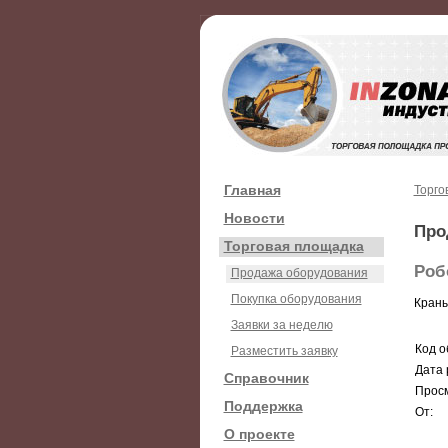
Главная
Торго
Новости
Про
Торговая площадка
Роб
Продажа оборудования
Покупка оборудования
Краны
Заявки за неделю
Код о
Разместить заявку
Дата 
Справочник
Просм
Поддержка
От:
О проекте