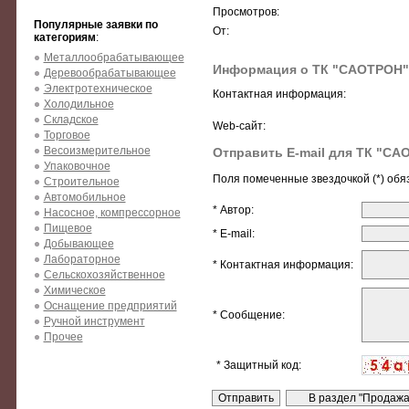
Просмотров:
Популярные заявки по
От:
категориям
:
Металлообрабатывающее
Информация о ТК "САОТРОН"
Деревообрабатывающее
Электротехническое
Контактная информация:
Холодильное
Складское
Web-сайт:
Торговое
Весоизмерительное
Отправить E-mail для ТК "СА
Упаковочное
Поля помеченные звездочкой (*) обя
Строительное
Автомобильное
* Автор:
Насосное, компрессорное
Пищевое
* E-mail:
Добывающее
Лабораторное
* Контактная информация:
Сельскохозяйственное
Химическое
Оснащение предприятий
* Сообщение:
Ручной инструмент
Прочее
* Защитный код: