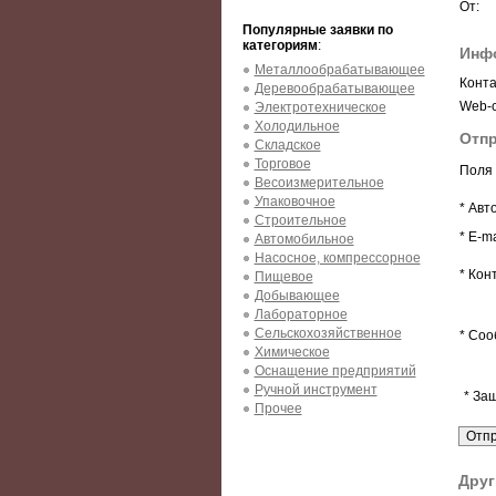
От:
Популярные заявки по
категориям
:
Инфо
Металлообрабатывающее
Конта
Деревообрабатывающее
Web-с
Электротехническое
Холодильное
Отпр
Складское
Торговое
Поля 
Весоизмерительное
Упаковочное
* Авт
Строительное
* E-ma
Автомобильное
Насосное, компрессорное
* Кон
Пищевое
Добывающее
Лабораторное
Сельскохозяйственное
* Соо
Химическое
Оснащение предприятий
Ручной инструмент
* За
Прочее
Друг