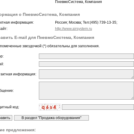
ПневмоСистема, Компания
рмация о ПневмоСистема, Компания
ктная информация:
Россия; Москва; Тел:(495) 739-13-35;
айт:
http://www.airsystem.ru
авить E-mail для ПневмоСистема, Компания
помеченные звездочкой (*) обязательны для заполнения.
ор:
il:
тактная информация:
бщение:
щитный код:
ие предложения: