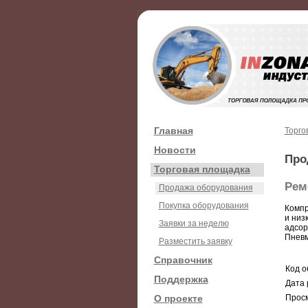
Главная
Торго
Новости
Про
Торговая площадка
Рем
Продажа оборудования
Покупка оборудования
Компр
и низ
Заявки за неделю
адсор
Пневм
Разместить заявку
Справочник
Код о
Поддержка
Дата 
О проекте
Просм