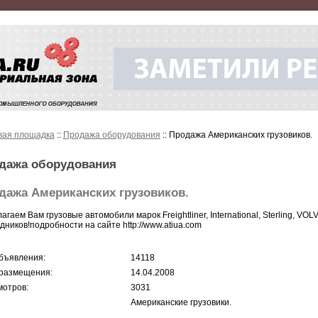
вая площадка
::
Продажа оборудования
:: Продажа Американских грузовиков.
дажа оборудования
дажа Американских грузовиков.
агаем Вам грузовые автомобили марок Freightliner, International, Sterling, V
дников!подробности на сайте http://www.atiua.com
бъявления:
14118
размещения:
14.04.2008
отров:
3031
Американские грузовики.