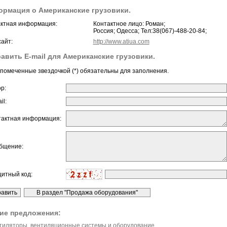
рмация о Американские грузовики.
ктная информация:
Контактное лицо: Роман;
Россия; Одесса; Тел:38(067)-488-20-84;
айт:
http://www.atiua.com
авить E-mail для Американские грузовики.
помеченные звездочкой (*) обязательны для заполнения.
ор:
il:
тактная информация:
бщение:
щитный код:
ие предложения:
тиляторы, вентиляционные системы и оборудование