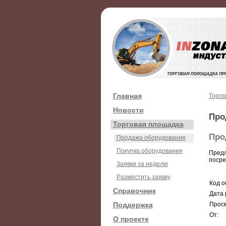
Главная
Торго
Новости
Про
Торговая площадка
Про
Продажа оборудования
Покупка оборудования
Предл
посре
Заявки за неделю
Разместить заявку
Код о
Справочник
Дата 
Поддержка
Просм
От:
О проекте