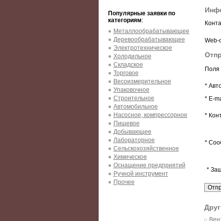
Инфо
Популярные заявки по
категориям
:
Конта
Металлообрабатывающее
Деревообрабатывающее
Web-с
Электротехническое
Отпр
Холодильное
Складское
Поля 
Торговое
Весоизмерительное
* Авт
Упаковочное
Строительное
* E-ma
Автомобильное
Насосное, компрессорное
* Кон
Пищевое
Добывающее
Лабораторное
* Соо
Сельскохозяйственное
Химическое
Оснащение предприятий
* За
Ручной инструмент
Прочее
Друг
Вен