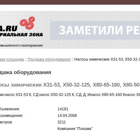
вая площадка
::
Продажа оборудования
:: Насосы химические Х31-53, Х50-32-
дажа оборудования
сы химические Х31-53, Х50-32-125, Х80-65-160, Х80-50
м насос Х31-53 К, СД насос Х50-32-125 К, СД, Д, Инасос Х80-65-160 Кнасос Х
бъявления:
14181
размещения:
14.04.2008
отров:
3211
Компания “Плазма”