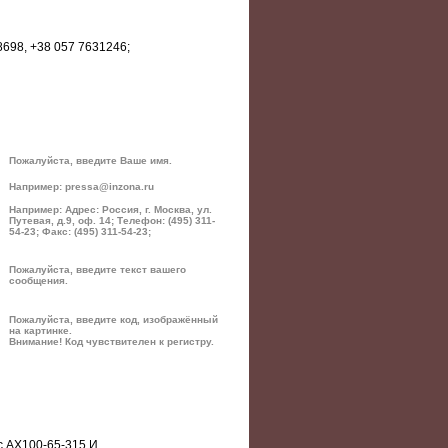
8698, +38 057 7631246;
Пожалуйста, введите Ваше имя.
Например: pressa@inzona.ru
Например: Адрес: Россия, г. Москва, ул.
Путевая, д.9, оф. 14; Телефон: (495) 311-
54-23; Факс: (495) 311-54-23;
Пожалуйста, введите текст вашего
сообщения.
Пожалуйста, введите код, изображённый
на картинке.
Внимание! Код чувствителен к регистру.
с АХ100-65-315 И