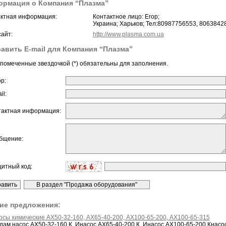
рмация о Компания “Плазма”
ктная информация:
Контактное лицо: Егор;
Украина; Харьков; Тел:80987756553, 8063842
айт:
http://www.plasma.com.ua
авить E-mail для Компания “Плазма”
помеченные звездочкой (*) обязательны для заполнения.
ор:
il:
тактная информация:
бщение:
щитный код:
ие предложения:
осы химические АХ50-32-160, АХ65-40-200, АХ100-65-200, АХ100-65-315
дам насос АХ50-32-160 К, Инасос АХ65-40-200 К, Инасос АХ100-65-200 Кнасо