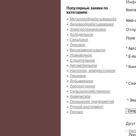
Инфо
Популярные заявки по
Конта
категориям
:
Металлообрабатывающее
Web-с
Деревообрабатывающее
Отпр
Электротехническое
Холодильное
Поля 
Складское
Торговое
* Авт
Весоизмерительное
Упаковочное
* E-ma
Строительное
Автомобильное
* Кон
Насосное, компрессорное
Пищевое
Добывающее
* Соо
Лабораторное
Сельскохозяйственное
Химическое
* За
Оснащение предприятий
Ручной инструмент
Прочее
Друг
Нас
Про