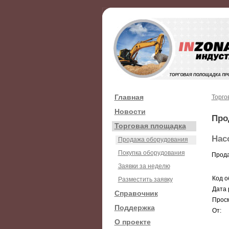
Главная
Торго
Новости
Про
Торговая площадка
Насо
Продажа оборудования
Покупка оборудования
Прода
Заявки за неделю
Код о
Разместить заявку
Дата 
Справочник
Просм
Поддержка
От:
О проекте