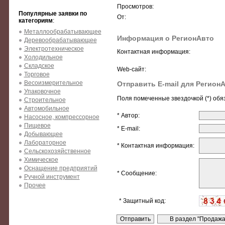
Просмотров:
Популярные заявки по
От:
категориям
:
Металлообрабатывающее
Информация о РегионАвто
Деревообрабатывающее
Электротехническое
Контактная информация:
Холодильное
Складское
Web-сайт:
Торговое
Весоизмерительное
Отправить E-mail для Регион
Упаковочное
Поля помеченные звездочкой (*) обя
Строительное
Автомобильное
* Автор:
Насосное, компрессорное
Пищевое
* E-mail:
Добывающее
Лабораторное
* Контактная информация:
Сельскохозяйственное
Химическое
Оснащение предприятий
* Сообщение:
Ручной инструмент
Прочее
* Защитный код: