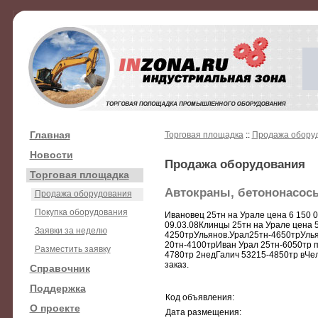
Главная
Торговая площадка
::
Продажа обору
Новости
Продажа оборудования
Торговая площадка
Автокраны, бетононасос
Продажа оборудования
Покупка оборудования
Ивановец 25тн на Урале цена 6 150 00
09.03.08Клинцы 25тн на Урале цена 
Заявки за неделю
4250трУльянов.Урал25тн-4650трУлья
20тн-4100трИван Урал 25тн-6050тр 
Разместить заявку
4780тр 2недГалич 53215-4850тр вЧел
заказ.
Справочник
Поддержка
Код объявления:
О проекте
Дата размещения: