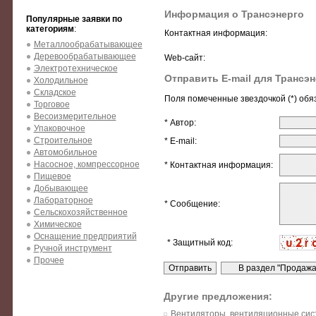
Информация о Трансэнерго
Популярные заявки по
категориям
:
Контактная информация:
Металлообрабатывающее
Деревообрабатывающее
Web-сайт:
Электротехническое
Отправить E-mail для Трансэн
Холодильное
Складское
Поля помеченные звездочкой (*) обя
Торговое
Весоизмерительное
* Автор:
Упаковочное
Строительное
* E-mail:
Автомобильное
Насосное, компрессорное
* Контактная информация:
Пищевое
Добывающее
Лабораторное
* Сообщение:
Сельскохозяйственное
Химическое
Оснащение предприятий
* Защитный код:
Ручной инструмент
Прочее
Другие предложения:
Вентиляторы, вентиляционные сис