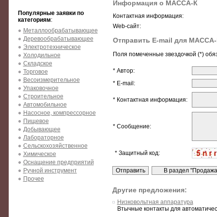
Информация о МАССА-К
Популярные заявки по
Контактная информация:
категориям
:
Web-сайт:
Металлообрабатывающее
Деревообрабатывающее
Отправить E-mail для МАССА-
Электротехническое
Поля помеченные звездочкой (*) обя
Холодильное
Складское
* Автор:
Торговое
Весоизмерительное
* E-mail:
Упаковочное
Строительное
* Контактная информация:
Автомобильное
Насосное, компрессорное
Пищевое
* Сообщение:
Добывающее
Лабораторное
Сельскохозяйственное
* Защитный код:
Химическое
Оснащение предприятий
Ручной инструмент
Прочее
Другие предложения:
Низковольтная аппаратура
Втычные контакты для автоматичес