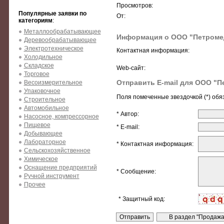
Просмотров:
Популярные заявки по
От:
категориям
:
Металлообрабатывающее
Информация о ООО "Петроме
Деревообрабатывающее
Электротехническое
Контактная информация:
Холодильное
Складское
Web-сайт:
Торговое
Отправить E-mail для ООО "П
Весоизмерительное
Упаковочное
Поля помеченные звездочкой (*) обя
Строительное
Автомобильное
* Автор:
Насосное, компрессорное
Пищевое
* E-mail:
Добывающее
Лабораторное
* Контактная информация:
Сельскохозяйственное
Химическое
Оснащение предприятий
* Сообщение:
Ручной инструмент
Прочее
* Защитный код: