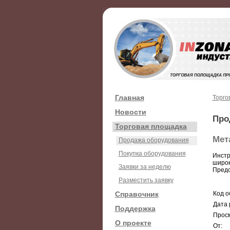
Главная
Торго
Новости
Про
Торговая площадка
Мет
Продажа оборудования
Покупка оборудования
Инстр
широк
Заявки за неделю
Предс
Разместить заявку
Справочник
Код о
Дата 
Поддержка
Просм
О проекте
От: