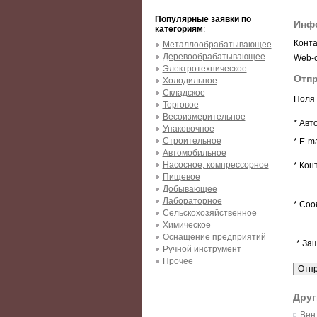
Популярные заявки по
Инфо
категориям
:
Конта
Металлообрабатывающее
Деревообрабатывающее
Web-с
Электротехническое
Отпр
Холодильное
Складское
Поля 
Торговое
Весоизмерительное
* Авт
Упаковочное
Строительное
* E-ma
Автомобильное
Насосное, компрессорное
* Кон
Пищевое
Добывающее
Лабораторное
* Соо
Сельскохозяйственное
Химическое
Оснащение предприятий
* За
Ручной инструмент
Прочее
Друг
Вен