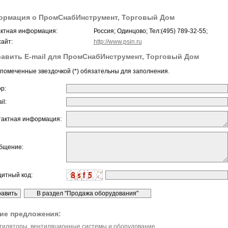
рмация о ПромСнабИнструмент, Торговый Дом
ктная информация:
Россия; Одинцово; Тел:(495) 789-32-55;
айт:
http://www.psin.ru
авить E-mail для ПромСнабИнструмент, Торговый Дом
помеченные звездочкой (*) обязательны для заполнения.
ор:
il:
тактная информация:
бщение:
щитный код:
ие предложения:
тиляторы, вентиляционные системы и оборудование