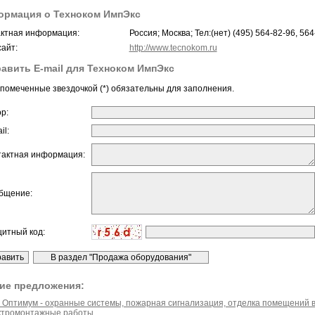
рмация о Техноком ИмпЭкс
ктная информация:
Россия; Москва; Тел:(нет) (495) 564-82-96, 564
айт:
http://www.tecnokom.ru
авить E-mail для Техноком ИмпЭкс
помеченные звездочкой (*) обязательны для заполнения.
ор:
il:
тактная информация:
бщение:
щитный код:
ие предложения:
 Оптимум - охранные системы, пожарная сигнализация, отделка помещений в
ктромонтажные работы