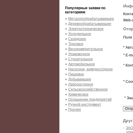
Инфо
Популярные заявки по
категориям
:
Конта
Металлообрабатывающее
Web-с
Деревообрабатывающее
Отпр
Электротехническое
Холодильное
Поля 
Складское
Торговое
* Авт
Весоизмерительное
Упаковочное
* E-ma
Строительное
Автомобильное
* Кон
Насосное, компрессорное
Пищевое
Добывающее
* Соо
Лабораторное
Сельскохозяйственное
Химическое
* За
Оснащение предприятий
Ручной инструмент
Прочее
Друг
ЗАО
эле