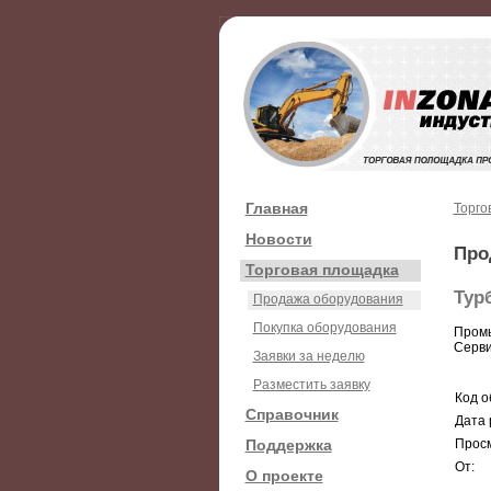
Главная
Торго
Новости
Про
Торговая площадка
Тур
Продажа оборудования
Покупка оборудования
Промы
Серви
Заявки за неделю
Разместить заявку
Код о
Справочник
Дата 
Поддержка
Просм
От:
О проекте