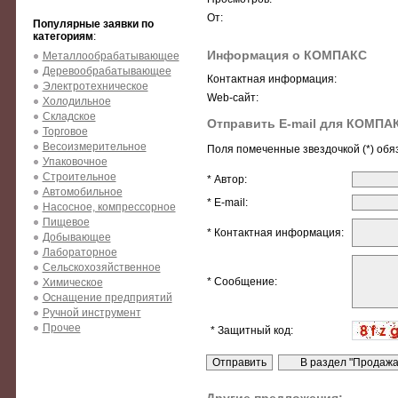
От:
Популярные заявки по
категориям
:
Информация о КОМПАКС
Металлообрабатывающее
Деревообрабатывающее
Контактная информация:
Электротехническое
Web-сайт:
Холодильное
Складское
Отправить E-mail для КОМПА
Торговое
Весоизмерительное
Поля помеченные звездочкой (*) обя
Упаковочное
Строительное
* Автор:
Автомобильное
* E-mail:
Насосное, компрессорное
Пищевое
* Контактная информация:
Добывающее
Лабораторное
Сельскохозяйственное
* Сообщение:
Химическое
Оснащение предприятий
Ручной инструмент
Прочее
* Защитный код: