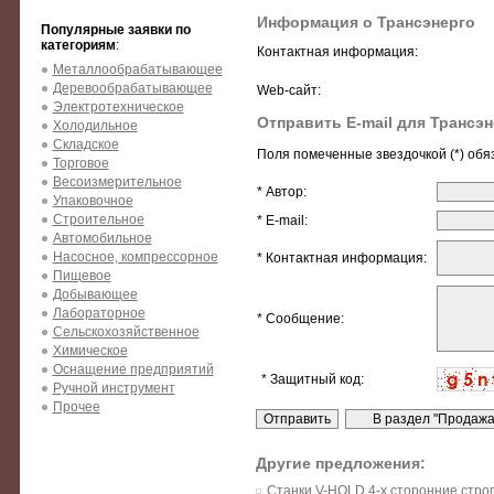
Информация о Трансэнерго
Популярные заявки по
категориям
:
Контактная информация:
Металлообрабатывающее
Деревообрабатывающее
Web-сайт:
Электротехническое
Отправить E-mail для Трансэн
Холодильное
Складское
Поля помеченные звездочкой (*) обя
Торговое
Весоизмерительное
* Автор:
Упаковочное
Строительное
* E-mail:
Автомобильное
Насосное, компрессорное
* Контактная информация:
Пищевое
Добывающее
Лабораторное
* Сообщение:
Сельскохозяйственное
Химическое
Оснащение предприятий
* Защитный код:
Ручной инструмент
Прочее
Другие предложения:
Станки V-HOLD 4-х сторонние стро