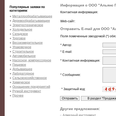
Информация о ООО "Альянс Г
Популярные заявки по
категориям
:
Контактная информация:
Металлообрабатывающее
Деревообрабатывающее
Web-сайт:
Электротехническое
Отправить E-mail для ООО "А
Холодильное
Складское
Поля помеченные звездочкой (*) обя
Торговое
Весоизмерительное
* Автор:
Упаковочное
Строительное
* E-mail:
Автомобильное
Насосное, компрессорное
* Контактная информация:
Пищевое
Добывающее
Лабораторное
* Сообщение:
Сельскохозяйственное
Химическое
Оснащение предприятий
* Защитный код:
Ручной инструмент
Прочее
Другие предложения:
Алмазный инструмент