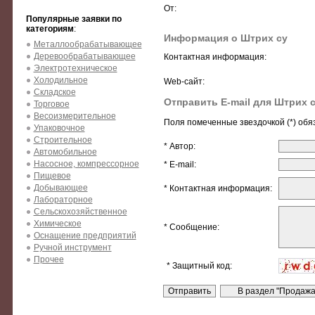
От:
Популярные заявки по
категориям
:
Информация о Штрих су
Металлообрабатывающее
Деревообрабатывающее
Контактная информация:
Электротехническое
Холодильное
Web-сайт:
Складское
Отправить E-mail для Штрих 
Торговое
Весоизмерительное
Поля помеченные звездочкой (*) обя
Упаковочное
Строительное
* Автор:
Автомобильное
Насосное, компрессорное
* E-mail:
Пищевое
Добывающее
* Контактная информация:
Лабораторное
Сельскохозяйственное
Химическое
* Сообщение:
Оснащение предприятий
Ручной инструмент
Прочее
* Защитный код: