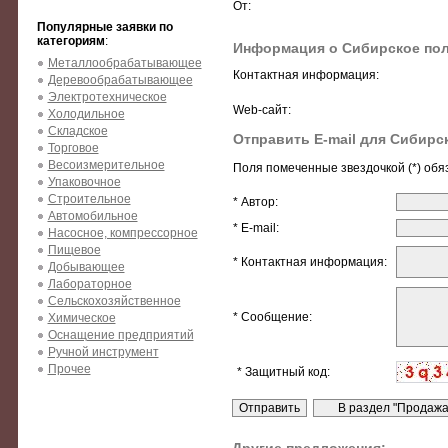
От:
Популярные заявки по
категориям
:
Информация о Сибирское по
Металлообрабатывающее
Контактная информация:
Деревообрабатывающее
Электротехническое
Web-сайт:
Холодильное
Складское
Отправить E-mail для Сибирс
Торговое
Весоизмерительное
Поля помеченные звездочкой (*) обя
Упаковочное
Строительное
* Автор:
Автомобильное
* E-mail:
Насосное, компрессорное
Пищевое
* Контактная информация:
Добывающее
Лабораторное
Сельскохозяйственное
* Сообщение:
Химическое
Оснащение предприятий
Ручной инструмент
Прочее
* Защитный код: