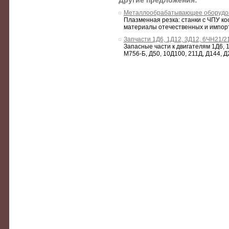
Другие предложения:
Металлообрабатывающее оборудо
Плазменная резка: станки с ЧПУ к
материалы отечественных и импор
Запчасти 1Д6, 1Д12, 3Д12, 6ЧН21/2
Запасные части к двигателям 1Д6, 
М756-Б, Д50, 10Д100, 211Д, Д144, Д