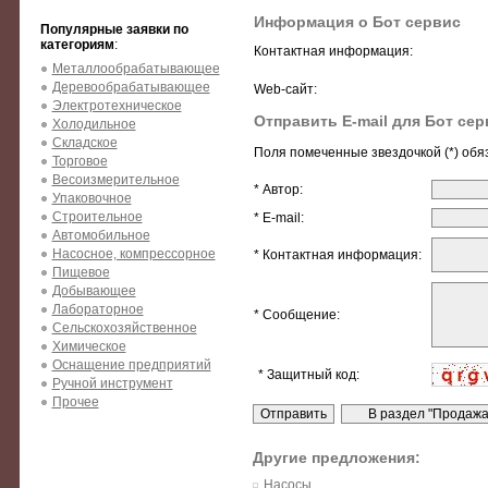
Информация о Бот сервис
Популярные заявки по
категориям
:
Контактная информация:
Металлообрабатывающее
Деревообрабатывающее
Web-сайт:
Электротехническое
Отправить E-mail для Бот сер
Холодильное
Складское
Поля помеченные звездочкой (*) обя
Торговое
Весоизмерительное
* Автор:
Упаковочное
Строительное
* E-mail:
Автомобильное
Насосное, компрессорное
* Контактная информация:
Пищевое
Добывающее
Лабораторное
* Сообщение:
Сельскохозяйственное
Химическое
Оснащение предприятий
* Защитный код:
Ручной инструмент
Прочее
Другие предложения:
Насосы