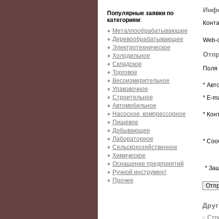
Инф
Популярные заявки по
категориям
:
Конта
Металлообрабатывающее
Деревообрабатывающее
Web-с
Электротехническое
Отпр
Холодильное
Складское
Поля 
Торговое
Весоизмерительное
* Авт
Упаковочное
Строительное
* E-ma
Автомобильное
Насосное, компрессорное
* Кон
Пищевое
Добывающее
Лабораторное
* Соо
Сельскохозяйственное
Химическое
Оснащение предприятий
* За
Ручной инструмент
Прочее
Друг
Стр