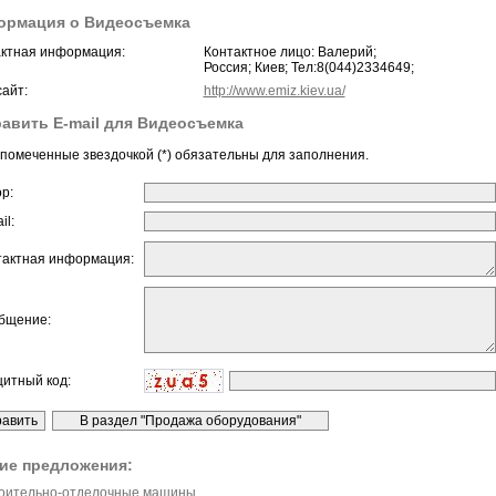
ормация о Видеосъемка
ктная информация:
Контактное лицо: Валерий;
Россия; Киев; Тел:8(044)2334649;
айт:
http://www.emiz.kiev.ua/
авить E-mail для Видеосъемка
помеченные звездочкой (*) обязательны для заполнения.
ор:
il:
тактная информация:
бщение:
щитный код:
ие предложения:
оительно-отделочные машины