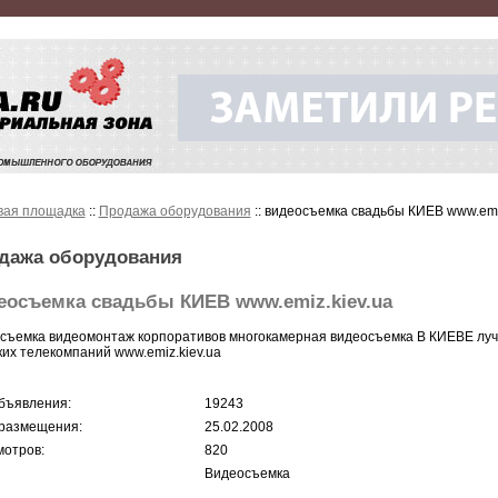
вая площадка
::
Продажа оборудования
:: видеосъемка свадьбы КИЕВ www.emi
дажа оборудования
еосъемка свадьбы КИЕВ www.emiz.kiev.ua
съемка видеомонтаж корпоративов многокамерная видеосъемка В КИЕВЕ лу
ких телекомпаний www.emiz.kiev.ua
бъявления:
19243
размещения:
25.02.2008
отров:
820
Видеосъемка