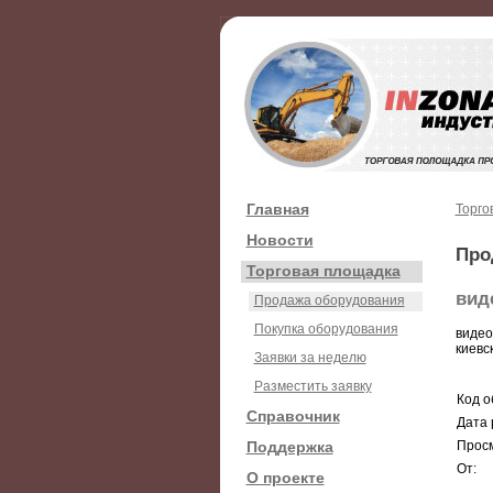
Главная
Торго
Новости
Про
Торговая площадка
вид
Продажа оборудования
Покупка оборудования
видео
киевс
Заявки за неделю
Разместить заявку
Код о
Справочник
Дата 
Поддержка
Просм
От:
О проекте