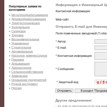
Информация о Инженерный Ц
Популярные заявки по
категориям
:
Контактная информация:
Металлообрабатывающее
Деревообрабатывающее
Web-сайт:
Электротехническое
Отправить E-mail для Инжен
Холодильное
Складское
Поля помеченные звездочкой (*) обя
Торговое
Весоизмерительное
* Автор:
Упаковочное
Строительное
* E-mail:
Автомобильное
Насосное, компрессорное
* Контактная информация:
Пищевое
Добывающее
Лабораторное
* Сообщение:
Сельскохозяйственное
Химическое
Оснащение предприятий
* Защитный код:
Ручной инструмент
Прочее
Другие предложения:
A1-auto.ru автозапчасти бу для ино