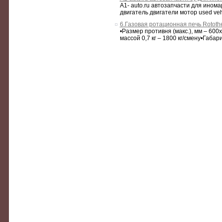
A1- auto.ru автозапчасти для ином
двигатель двигатели мотор used vehic
6.Газовая ротационная печь Rototh
•Размер противня (макс.), мм – 600
массой 0,7 кг – 1800 кг/смену•Габар