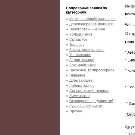
Инф
Популярные заявки по
категориям
:
Конта
Металлообрабатывающее
Деревообрабатывающее
Web-с
Электротехническое
Отпр
Холодильное
Складское
Поля 
Торговое
Весоизмерительное
* Авт
Упаковочное
Строительное
* E-ma
Автомобильное
Насосное, компрессорное
* Кон
Пищевое
Добывающее
Лабораторное
* Соо
Сельскохозяйственное
Химическое
Оснащение предприятий
* За
Ручной инструмент
Прочее
Друг
"Рус