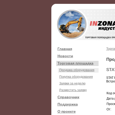
Главная
Торго
Новости
Про
Торговая площадка
STA
Продажа оборудования
Покупка оборудования
STAT 
Встро
Заявки за неделю
Разместить заявку
Код о
Справочник
Дата 
Поддержка
Просм
От:
О проекте