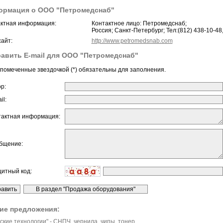
ормация о ООО "Петромедснаб"
ктная информация:
Контактное лицо: Петромедснаб;
Россия; Санкт-Петербург; Тел:(812) 438-10-48,
айт:
http://www.petromedsnab.com
авить E-mail для ООО "Петромедснаб"
помеченные звездочкой (*) обязательны для заполнения.
ор:
il:
тактная информация:
бщение:
щитный код:
ие предложения:
ские технологии" - СНПЧ, чернила, чипы, тонер