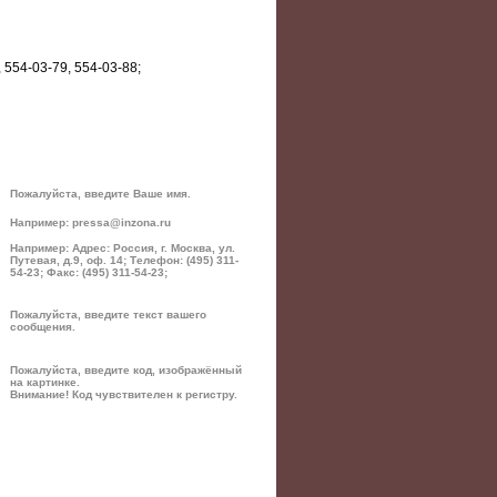
 554-03-79, 554-03-88;
Пожалуйста, введите Ваше имя.
Например: pressa@inzona.ru
Например: Адрес: Россия, г. Москва, ул.
Путевая, д.9, оф. 14; Телефон: (495) 311-
54-23; Факс: (495) 311-54-23;
Пожалуйста, введите текст вашего
сообщения.
Пожалуйста, введите код, изображённый
на картинке.
Внимание! Код чувствителен к регистру.