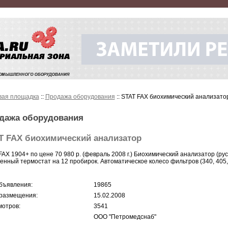
вая площадка
::
Продажа оборудования
:: STAT FAX биохимический анализато
дажа оборудования
T FAX биохимический анализатор
FAX 1904+ по цене 70 980 р. (февраль 2008 г.) Биохимический анализатор (р
енный термостат на 12 пробирок. Автоматическое колесо фильтров (340, 405, 
бъявления:
19865
размещения:
15.02.2008
отров:
3541
ООО "Петромедснаб"