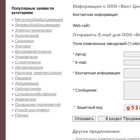
Информация о ООО «Вест Це
Популярные заявки по
категориям
:
Контактная информация:
Металлообрабатывающее
Деревообрабатывающее
Web-сайт:
Электротехническое
Отправить E-mail для ООО «В
Холодильное
Складское
Поля помеченные звездочкой (*) обя
Торговое
Весоизмерительное
* Автор:
Упаковочное
Строительное
* E-mail:
Автомобильное
Насосное, компрессорное
* Контактная информация:
Пищевое
Добывающее
Лабораторное
* Сообщение:
Сельскохозяйственное
Химическое
Оснащение предприятий
* Защитный код:
Ручной инструмент
Прочее
Другие предложения:
Контрольно-измерительные прибор