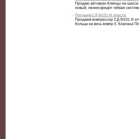
Продаю автокран Клинцы на шасси У
новый, лизинг,кредит гибкая систем
Продаем СД-9/101 И з/части.
Продаем компрессор СД-9/101 И з/ч
Кольца на весь компр.5. Клапана ПИК