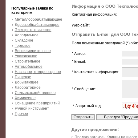
Информация о ООО Техполю
Популярные заявки по
категориям
:
Контактная информация:
Металлообрабатывающее
Деревообрабатывающее
Web-сайт:
Электротехническое
Отправить E-mail для ООО Т
Холодильное
Складское
Поля помеченные звездочкой (*) обя
Торговое
Весоизмерительное
* Автор:
Упаковочное
Строительное
* E-mail:
Автомобильное
Насосное, компрессорное
* Контактная информация:
Пищевое
Добывающее
Лабораторное
* Сообщение:
Сельскохозяйственное
Химическое
Оснащение предприятий
* Защитный код:
Ручной инструмент
Прочее
Другие предложения:
Продаю автокран Клинцы на шасси