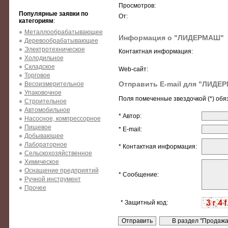
Просмотров:
Популярные заявки по
От:
категориям
:
Металлообрабатывающее
Информация о "ЛИДЕРМАШ"
Деревообрабатывающее
Электротехническое
Контактная информация:
Холодильное
Складское
Web-сайт:
Торговое
Отправить E-mail для "ЛИДЕ
Весоизмерительное
Упаковочное
Поля помеченные звездочкой (*) обя
Строительное
Автомобильное
* Автор:
Насосное, компрессорное
Пищевое
* E-mail:
Добывающее
Лабораторное
* Контактная информация:
Сельскохозяйственное
Химическое
Оснащение предприятий
* Сообщение:
Ручной инструмент
Прочее
* Защитный код: