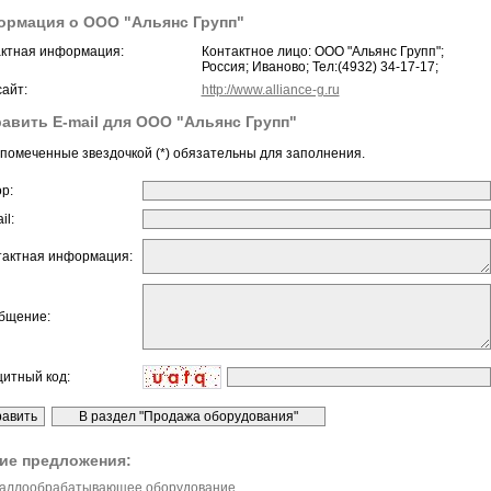
рмация о ООО "Альянс Групп"
ктная информация:
Контактное лицо: ООО "Альянс Групп";
Россия; Иваново; Тел:(4932) 34-17-17;
айт:
http://www.alliance-g.ru
авить E-mail для ООО "Альянс Групп"
помеченные звездочкой (*) обязательны для заполнения.
ор:
il:
тактная информация:
бщение:
щитный код:
ие предложения:
аллообрабатывающее оборудование