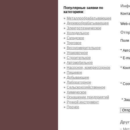
Инфо
Популярные заявки по
категориям
:
Конта
Металлообрабатывающее
Деревообрабатывающее
Web-с
Электротехническое
Отпр
Холодильное
Складское
Поля 
Торговое
Весоизмерительное
* Авт
Упаковочное
Строительное
* E-ma
Автомобильное
Насосное, компрессорное
* Кон
Пищевое
Добывающее
Лабораторное
* Соо
Сельскохозяйственное
Химическое
Оснащение предприятий
* За
Ручной инструмент
Прочее
Друг
Мет