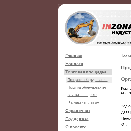
Главная
Торго
Новости
Про
Торговая площадка
Орг
Продажа оборудования
Покупка оборудования
Компа
станк
Заявки за неделю
Разместить заявку
Код о
Справочник
Дата 
Поддержка
Просм
От:
О проекте