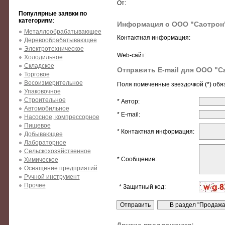
От:
Популярные заявки по
категориям
:
Информация о ООО "Саотрон
Металлообрабатывающее
Контактная информация:
Деревообрабатывающее
Электротехническое
Web-сайт:
Холодильное
Складское
Отправить E-mail для ООО "С
Торговое
Весоизмерительное
Поля помеченные звездочкой (*) обя
Упаковочное
Строительное
* Автор:
Автомобильное
* E-mail:
Насосное, компрессорное
Пищевое
* Контактная информация:
Добывающее
Лабораторное
Сельскохозяйственное
* Сообщение:
Химическое
Оснащение предприятий
Ручной инструмент
Прочее
* Защитный код: