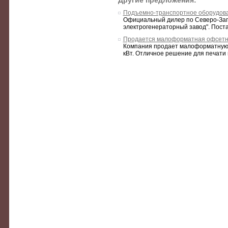
Другие предложения:
Подъемно-транспортное оборудов
Официальный дилер по Северо-Запа
электрогенераторный завод". Поста
Продается малоформатная офсетна
Компания продает малоформатную о
кВт. Отличное решение для печати н