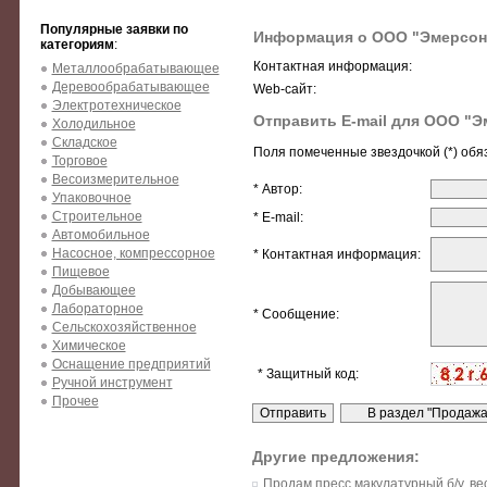
Популярные заявки по
Информация о ООО "Эмерсон
категориям
:
Контактная информация:
Металлообрабатывающее
Деревообрабатывающее
Web-сайт:
Электротехническое
Отправить E-mail для ООО "Э
Холодильное
Складское
Поля помеченные звездочкой (*) обя
Торговое
Весоизмерительное
* Автор:
Упаковочное
Строительное
* E-mail:
Автомобильное
Насосное, компрессорное
* Контактная информация:
Пищевое
Добывающее
Лабораторное
* Сообщение:
Сельскохозяйственное
Химическое
Оснащение предприятий
* Защитный код:
Ручной инструмент
Прочее
Другие предложения:
Продам пресс макулатурный б/у, в