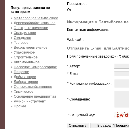
Просмотров:
Популярные заявки по
От:
категориям
:
Металлообрабатывающее
Информация о Балтийские ве
Деревообрабатывающее
Электротехническое
Контактная информация:
Холодильное
Складское
Web-сайт:
Торговое
Весоизмерительное
Отправить E-mail для Балтий
Упаковочное
Поля помеченные звездочкой (*) обя
Строительное
Автомобильное
* Автор:
Насосное, компрессорное
Пищевое
* E-mail:
Добывающее
Лабораторное
* Контактная информация:
Сельскохозяйственное
Химическое
Оснащение предприятий
* Сообщение:
Ручной инструмент
Прочее
* Защитный код: