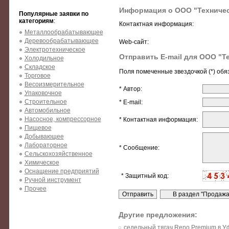
Информация о ООО "Техниче
Популярные заявки по
категориям
:
Контактная информация:
Металлообрабатывающее
Деревообрабатывающее
Web-сайт:
Электротехническое
Отправить E-mail для ООО "Т
Холодильное
Складское
Поля помеченные звездочкой (*) обя
Торговое
Весоизмерительное
* Автор:
Упаковочное
Строительное
* E-mail:
Автомобильное
Насосное, компрессорное
* Контактная информация:
Пищевое
Добывающее
Лабораторное
* Сообщение:
Сельскохозяйственное
Химическое
Оснащение предприятий
* Защитный код:
Ручной инструмент
Прочее
Другие предложения:
седельный тягач Reno Premium в У