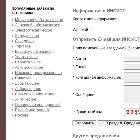
Популярные заявки по
Информация о ИНСИСТ
категориям
:
Контактная информация:
Металлообрабатывающее
Деревообрабатывающее
Web-сайт:
Электротехническое
Холодильное
Отправить E-mail для ИНСИС
Складское
Торговое
Поля помеченные звездочкой (*) обя
Весоизмерительное
Упаковочное
* Автор:
Строительное
* E-mail:
Автомобильное
Насосное, компрессорное
* Контактная информация:
Пищевое
Добывающее
Лабораторное
Сельскохозяйственное
* Сообщение:
Химическое
Оснащение предприятий
Ручной инструмент
* Защитный код:
Прочее
Другие предложения: