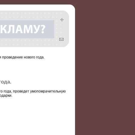
и проведение нового года.
года.
го года, проведет умопомрачительную
одарки.