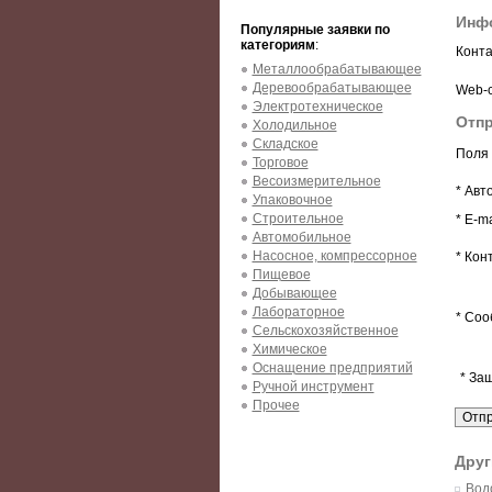
Инфо
Популярные заявки по
категориям
:
Конта
Металлообрабатывающее
Деревообрабатывающее
Web-с
Электротехническое
Отпр
Холодильное
Складское
Поля 
Торговое
Весоизмерительное
* Авт
Упаковочное
Строительное
* E-ma
Автомобильное
Насосное, компрессорное
* Кон
Пищевое
Добывающее
Лабораторное
* Соо
Сельскохозяйственное
Химическое
Оснащение предприятий
* За
Ручной инструмент
Прочее
Друг
Водо