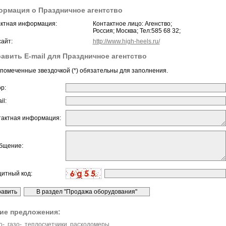
рмация о Праздничное агентство
ктная информация:
Контактное лицо: Агенство;
Россия; Москва; Тел:585 68 32;
айт:
http://www.high-heels.ru/
авить E-mail для Праздничное агентство
помеченные звездочкой (*) обязательны для заполнения.
ор:
il:
тактная информация:
бщение:
щитный код:
ие предложения:
-, газо-, теплосчетчики, расходомеры