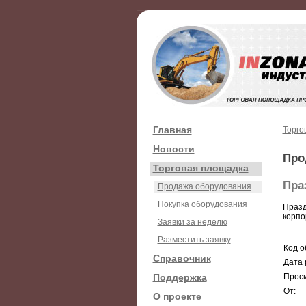
Главная
Торго
Новости
Про
Торговая площадка
Пра
Продажа оборудования
Покупка оборудования
Празд
корпо
Заявки за неделю
Разместить заявку
Код о
Справочник
Дата 
Поддержка
Просм
От:
О проекте